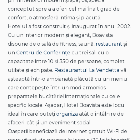
prin interiorul modern și spațios, special
conceptut spre a a oferi cel mai înalt grad de
confort, o atmosferă intimă și plăcută.
Hotelul a fost construit și inaugurat în anul 2002.
Cu un interior modern și elegant, Boavista
dispune de o sală de fitness, saună,
restaurant
și
un
Centru de Conferințe
cu trei săli cu o
capacitate intre 10 și 350 de persoane, complet
utilate și echipate.
Restaurantul La Vendetta
vă
așteaptă într-o ambianață plăcută cu un meniu
care contepește într-un mod armonios
preparatele bucătăriei internaționale cu cele
specific locale. Așadar, Hotel Boavista este locul
ideal în care puteți
organiza
atât o întâlnire de
afaceri, cât și un eveniment social.
Oaspeții beneficiază de internet gratuit Wi-Fi de