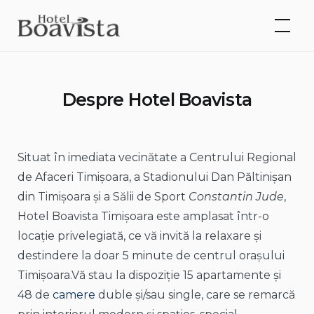
Timișoara. Revii
Skip
cu plăcere!
Rezervare
to
camere online,
Restaurant,
content
Evenimente
Despre Hotel Boavista
Situat în imediata vecinătate a Centrului Regional
de Afaceri Timișoara, a Stadionului Dan Păltinișan
din Timișoara și a Sălii de Sport
Constantin Jude
,
Hotel Boavista Timișoara este amplasat într-o
locație privelegiată, ce vă invită la relaxare și
destindere la doar 5 minute de centrul orașului
Timișoara.Vă stau la dispoziție 15 apartamente și
48 de
camere
duble și/sau single, care se remarcă